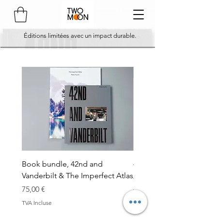
Éditions limitées avec un impact durable.
comes with 3 x A5 postca
Book bundle, 42nd and
42nd and Vanderbilt - so
Vanderbilt & The Imperfect Atlas
Prix
45,00 €
Prix
75,00 €
TVA Incluse
TVA Incluse